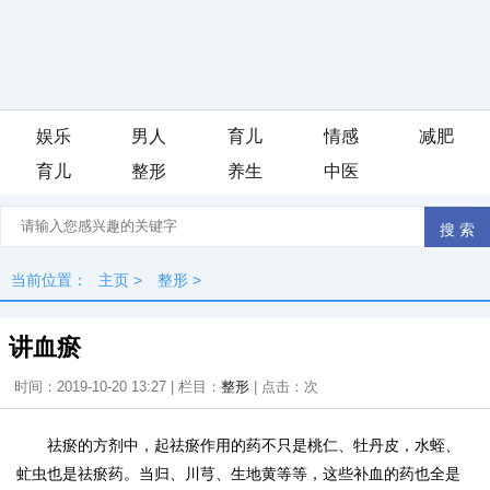
娱乐
男人
育儿
情感
减肥
育儿
整形
养生
中医
iis7站长之家
当前位置：
主页
>
整形
>
讲血瘀
时间：2019-10-20 13:27 | 栏目：
整形
| 点击：
次
祛瘀的方剂中，起祛瘀作用的药不只是桃仁、牡丹皮，水蛭、
虻虫也是祛瘀药。当归、川芎、生地黄等等，这些补血的药也全是