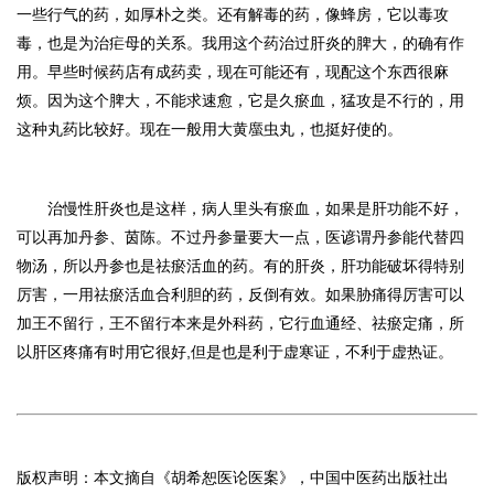
一些行气的药，如厚朴之类。还有解毒的药，像蜂房，它以毒攻
毒，也是为治疟母的关系。我用这个药治过肝炎的脾大，的确有作
用。早些时候药店有成药卖，现在可能还有，现配这个东西很麻
烦。因为这个脾大，不能求速愈，它是久瘀血，猛攻是不行的，用
这种丸药比较好。现在一般用大黄䗪虫丸，也挺好使的。
治慢性肝炎也是这样，病人里头有瘀血，如果是肝功能不好，
可以再加丹参、茵陈。不过丹参量要大一点，医谚谓丹参能代替四
物汤，所以丹参也是祛瘀活血的药。有的肝炎，肝功能破坏得特别
厉害，一用祛瘀活血合利胆的药，反倒有效。如果胁痛得厉害可以
加王不留行，王不留行本来是外科药，它行血通经、祛瘀定痛，所
以肝区疼痛有时用它很好
,
但是也是利于虚寒证，不利于虚热证。
版权声明：本文摘自《胡希恕医论医案》，中国中医药出版社出