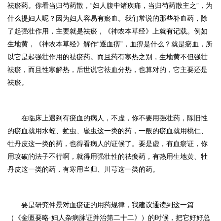
祛瘀药。你看当归芍药散，“妇人腹中诸疾痛，当归芍药散主之”，为
什么提妇人呢？因为妇人容易有瘀血。我们常说的那些补血药，除
了起强壮作用，主要就是祛瘀，《神农本草经》上就有记载。例如
生地黄，《神农本草经》解作“逐血痹”，血痹是什么？就是瘀血，所
以它是起强壮作用的祛瘀药。而且药有寒热之别，生地黄不但强壮
祛瘀，而且性寒解热，后世说它祛血分热，也算对的，它主要还是
祛瘀。
在临床上遇到有瘀血的病人，不虚，你不要用强壮药，陈旧性
的瘀血就用水蛭、虻虫、䗪虫这一类的药，一般的瘀血就用桃仁、
牡丹皮这一类的药，也得看病人的证候了。要是虚，有血瘀证，你
用攻破的法子不行啊，就得用强壮性的祛瘀药，有热用生地黄、牡
丹皮这一类的药，有寒用当归、川芎这一类的药。
要是研究仲景对血瘀证的用药规律，我建议通读到这一篇
（《金匮要略·妇人杂病脉证并治第二十二》）的时候，把它好好总