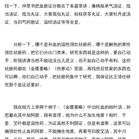
结一下。仲景书把血瘀证分散在了各篇章讲，像桃核承气汤证、抵
当汤证、抵当丸证、大黄䗪虫丸证、桂枝茯苓丸证、大黄牡丹皮汤
证、当归芍药散证、温经汤证等等全是。
分析一下，哪个是补血的温性强壮祛瘀药，哪个是解热的寒性
强壮祛瘀药，把它们分出门类来。研究东西就是这样的，要自己动
手，听我讲课当然不能说没点儿意义，但不如自己动手有利。这些
祛瘀药都在《金匮要略》《伤寒论》里面，再找些后世家的东西也
可以啊，你们自己动手，把祛瘀药集中了研究，我保证比王清任研
究那个血证还要好。
我在组方上举两个例子：《金匮要略》中治吐血的柏叶汤，孙
思邈在其中加阿胶，很有道理，他为什么不加生地黄？柏叶、干
姜、艾叶都是温性药，为证虽然不到阴证，但是有虚寒，这里可以
搁强壮性止血药阿胶，不能搁生地黄。再看芎归胶艾汤，其中川