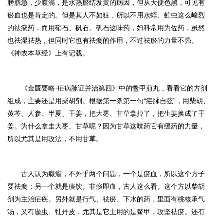
膀胱急，少腹满，是水热瘀结发黄的病因，但从大便色黑，可见有
瘀血也是肯定的。但是其人不如狂，所以不用水蛭、虻虫这么峻烈
的祛瘀药，而用硝石、矾石。矾石这味药，妇科常用为佐药，虽然
也祛湿祛热，但同时它也有祛瘀的作用，不过祛瘀的力量不强。
《神农本草经》上有记载。
《金匮要略·疟病脉证并治第四》中的鳖甲煎丸，看看它的方剂
组成，主要还是用柴胡剂。根据第一条第一句“疟脉自弦”，用柴胡、
黄芩、人参、半夏、干姜，把大枣、甘草拿掉了，把生姜换成了干
姜。为什么拿走大枣、甘草呢？因为甘草这味药它有缓药的力量，
所以尤其是用攻法，不用甘草。
古人认为癥瘕，不外乎两个问题，一个是瘀血，所以这个方子
要祛瘀；另一个就是痰饮。非痰即血，古人这么看。这个方以柴胡
剂为主治疟疾。另外就是行气、祛瘀、下水的药，里面有桃核承气
汤，又有䗪虫、牡丹皮，尤其是它主用的是鳖甲，攻坚祛瘀。还有