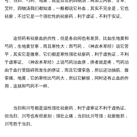
芎、当归、芍药、地黄，就是后世的四物汤，再加上阿胶、甘草、
艾叶。四物汤我们都知道，一般都说它补血，其实不完全是，它也
祛瘀，不过它是一个强壮性的祛瘀药，利于虚证，不利于实证。
这些药有祛瘀血的共性，但是各自间也有差异。比如生地黄和
芍药，生地黄甘寒，而且寒性大；而芍药，《神农本草经》说它苦
平，其实它是微寒。它们都是寒性强壮祛瘀药，利于虚热证，不利
于虚寒证。《神农本草经》上说芍药治血痹，痹者就是疼，芍药治
由于血行受阻碍而发生的痹证，而且它缓挛急，所以还治抽筋、腹
挛痛。地黄，它的寒性比芍药大，所以它解烦，同时还有止血的作
用，这就和芍药不一样。
当归和川芎都是温性强壮祛瘀药，利于虚寒证不利于虚热证。
但当归、川芎也有些差别：强壮止痛，当归比川芎强；祛瘀散邪，
川芎胜于当归。