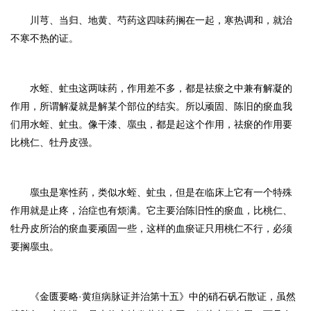
川芎、当归、地黄、芍药这四味药搁在一起，寒热调和，就治
不寒不热的证。
水蛭、虻虫这两味药，作用差不多，都是祛瘀之中兼有解凝的
作用，所谓解凝就是解某个部位的结实。所以顽固、陈旧的瘀血我
们用水蛭、虻虫。像干漆、䗪虫，都是起这个作用，祛瘀的作用要
比桃仁、牡丹皮强。
䗪虫是寒性药，类似水蛭、虻虫，但是在临床上它有一个特殊
作用就是止疼，治症也有烦满。它主要治陈旧性的瘀血，比桃仁、
牡丹皮所治的瘀血要顽固一些，这样的血瘀证只用桃仁不行，必须
要搁䗪虫。
《金匮要略·黄疸病脉证并治第十五》中的硝石矾石散证，虽然